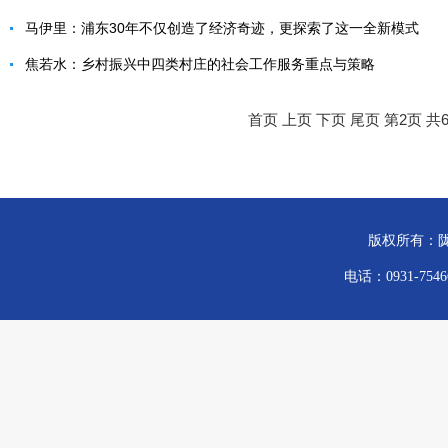
马伊里：浦东30年不仅创造了经济奇迹，更探索了这一全新模式
焦若水：乡村振兴中四类村庄的社会工作服务重点与策略
首页
上页
下页
尾页
第2页 共
版权所有：陇
电话：0931-754