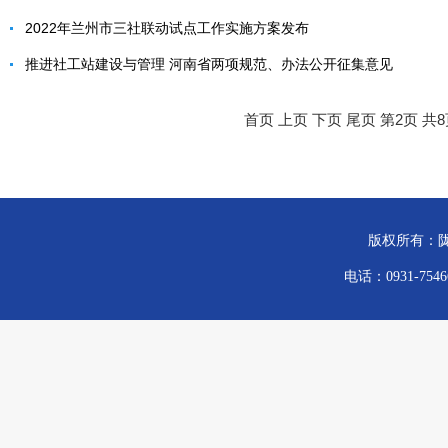
2022年兰州市三社联动试点工作实施方案发布
推进社工站建设与管理 河南省两项规范、办法公开征集意见
首页
上页
下页
尾页
第2页 共8
版权所有：陇
电话：0931-754