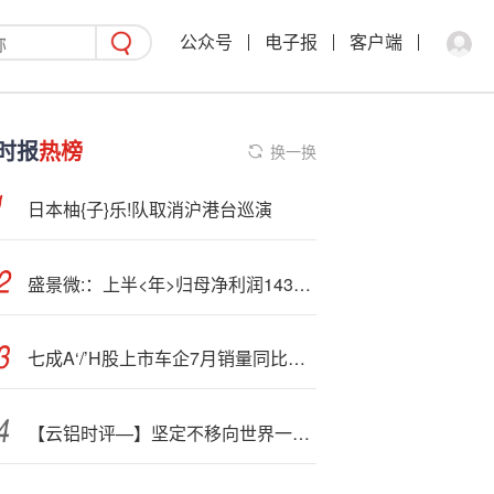
公众号
电子报
客户端
时报
热榜
换一换
日本柚{子}乐!队取消沪港台巡演
盛景微:：上半<年>归母净利润1437.78万元，同比增长57.66%
七成A‘/’H股上市车企7月销量同比增长 乘联分会：多项指标再创新高、上调年度预测
【云铝时评—】坚定不移向世界一流绿色铝标杆企业迈进