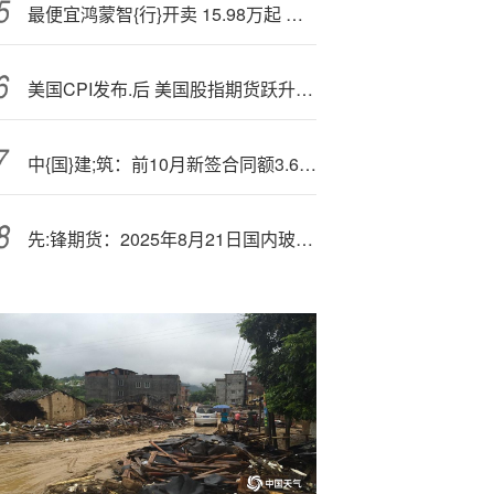
最便宜鸿蒙智{行}开卖 15.98万起 上汽做好爆款准备
美国CPI发布.后 美国股指期货跃升至盘前高点
中{国}建;筑：前10月新签合同额3.61万亿元 同比增长1%
先:锋期货：2025年8月21日国内玻璃市场报价及行情综合分析