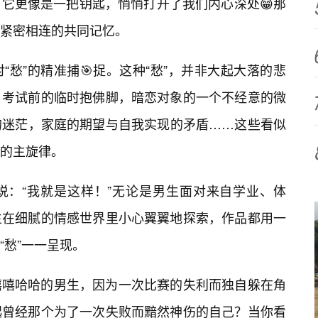
它更像是一把钥匙，悄悄打开了我们内心深处😁那
紧密相连的共同记忆。
愁”的精准捕🎯捉。这种“愁”，并非大起大落的悲
。考试前的临时抱佛脚，暗恋对象的一个不经意的微
的迷茫，家庭的期望与自我实现的矛盾……这些看似
的主旋律。
说：“我就是这样！”无论是男生面对来自学业、体
生在细腻的情感世界里小心翼翼地探索，作品都用一
“愁”一一呈现。
嘻嘻哈哈的男生，因为一次比赛的失利而独自躲在角
起曾经那个为了一次失败而黯然神伤的自己？当你看