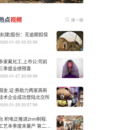
热点
视频
换一换
陕{建}股份：无逾期担保
2026-01-23 03:33:58
多家氟化工,上市公:司前
三季度业绩预喜
2026-01-27 20:09:58
国金.证:券助力两家高新
技术企业成功登陆北交所
2026-01-29 20:57:58
台.积电正推进2nm制程.
工艺本季度末量产 第二代