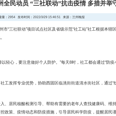
州全民动员 “三社联动”抗击疫情 多措并举
【公告公示】瓜州县、民乐县2024
读量：
2954 发布时间：2022/3/29 15:46:51 来源：兰州晚报
【公告公示】2024年度高级社会工
兰州市“三社联动”项目试点社区及省级示范“社工站”社工根据本
【公告公示】关于2024年中央财政
线。
【公告公示】“汇聚社工力量 服务美好
【公告公示】甘肃省2024年度全国志
掉以轻心，要注意做好个人防护。”每天8时，社工都会通过“防疫
社工发挥专业优势，协助西固区临洮街街道清水街社区，通过“线
录入、居民核酸检测引导、帮助有需要的老年人查找健康码、维
防控政策、疫情动态和防疫措施，引导居民科学防疫，提醒居民