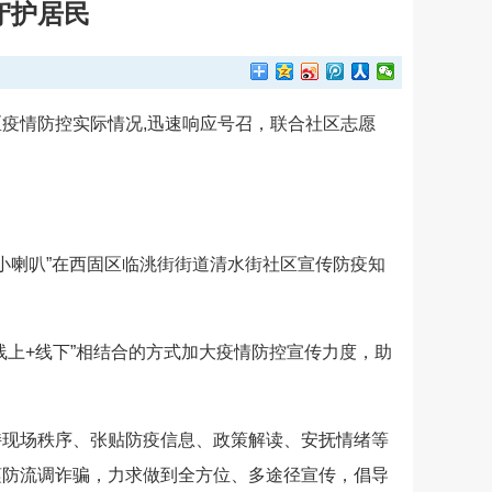
守护居民
年招聘专职社区工作者，持证社工优先
2024-10-26
作师评审工作的通知
2024-10-2
辖区疫情防控实际情况,迅速响应号召，联合社区志愿
支持社会组织参与社会服务项目拟立项名单的公..
2024-6-6
生活”关于开展2024年社会工作主题宣传..
2024-3-10
愿服务“四个100”先进典型拟推荐候选人（..
2025-3-9
小喇叭”在西固区临洮街街道清水街社区宣传防疫知
上+线下”相结合的方式加大疫情防控宣传力度，助
持现场秩序、张贴防疫信息、政策解读、安抚情绪等
谨防流调诈骗，力求做到全方位、多途径宣传，倡导