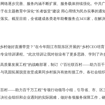
务网络逐步完善、服务内涵不断扩展、服务载体持续强化。中共
于在主题教育中深化“长者饭堂”建设 用心用情为民办实事的通
落实。截至目前，全省建成各类老年助餐服务点3431家，在解
乡村做好直播带货？”在今年阳江市阳东区开展的“乡村CEO培育
专业培训课程。“此次培训让我对创业有了更多思路、学到了许
质量发展工程”的战略部署，制订《“百社联百村——助力百千万工
参与巩固拓展脱贫攻坚成果同乡村振兴有效衔接工作。各社会组
联百村——助力百千万工程”专项行动领导小组，引导省、市、区
解决社会组织和企业遇到的实际困难，做好各项服务保障工作，