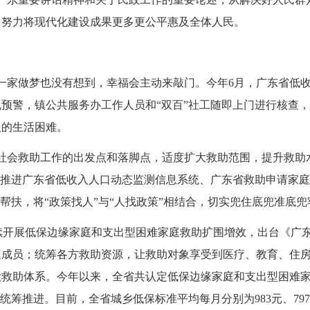
，努力将现代化建设成果更多更公平惠及全体人民。
一家做梦也没有想到，幸福会主动来敲门。今年6月，广东省低
预警，镇公共服务办工作人员和“双百”社工随即上门进行核查，
人的生活困难。
社会救助工作的出发点和落脚点，适度扩大救助范围，提升救助水
体推进广东省低收入人口动态监测信息系统、广东省救助申请家庭
帮扶，将“政策找人”与“人找政策”相结合，切实兜住底兜准底
。持续开展低保边缘家庭和支出型困难家庭救助扩围增效，出台《
庭成员；统筹各方救助资源，让救助对象享受到医疗、教育、住
救助体系。今年以来，全省共认定低保边缘家庭和支出型困难家庭对
统筹推进。目前，全省城乡低保标准平均每月分别为983元、7