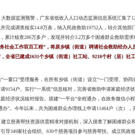
”。大数据监测预警，广东省低收入人口动态监测信息系统汇集了12
成调查核实14.8万条，纳入民政救助19752人，转介其他部门
，累计核查286万多户，发现并转介3.2万多个困难群众救助需
服务社会工作双百工程”，将原乡镇（街道）聘请社会救助经办人
全省已建成1631个乡镇（街道）社工站、9218个村（居）社
打造“一窗口”受理服务，在所有乡镇（街道）设立“一门受理、协
请9154户。实行“一系统”信息核对，完善省救助申请家庭经济
家庭经济状况核对报告。搭建“一平台”全程通办，在政务微信小程
”。今年以来，共为困难群众办理线上申请11464户（次），开展
底”。建立慈善帮扶资源供需精准对接机制，深入摸查了解困难群
引导349家社会组织、630个慈善项目参与慈善帮扶。成立民政